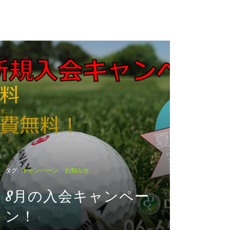
タグ:
キャンペーン お知らせ
タグ:
休講日の
8月の入会キャンペー
ン！
夏期休