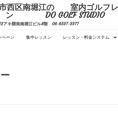
市西区南堀江の 室内ゴルフ
ン DO GOLF STUDIO
アキ開発南堀江ビル8階 06-6537-3377
ンペーン
集中レッスン
レッスン・料金システム
ター