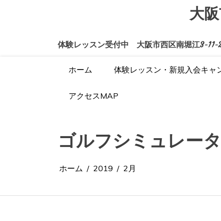
コ
大阪
ン
テ
ン
体験レッスン受付中 大阪市西区南堀江3-11-22
ツ
へ
ス
ホーム
体験レッスン・新規入会キャ
キ
ッ
アクセスMAP
プ
ゴルフシミュレー
ホーム
2019
2月