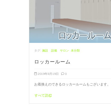
タグ:
施設 設備 サロン
未分類
ロッカールーム
2019年8月19日
0
お着換えのできるロッカールームもございます。
すべて読む
投