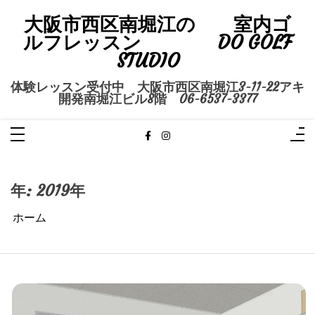
コ
ン
大阪市西区南堀江の 室内ゴ
テ
ン
ルフレッスン DO GOLF
ツ
へ
STUDIO
ス
キ
ッ
体験レッスン受付中 大阪市西区南堀江3-11-22アキ
プ
開発南堀江ビル8階 06-6537-3377
年:
2019年
ホーム