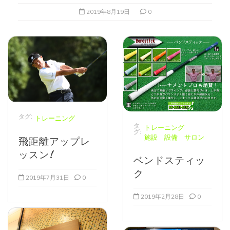
2019年8月19日
0
タグ:
トレーニング
タ
トレーニング
グ:
施設 設備 サロン
飛距離アップレ
ッスン!
ベンドスティッ
ク
2019年7月31日
0
2019年2月28日
0