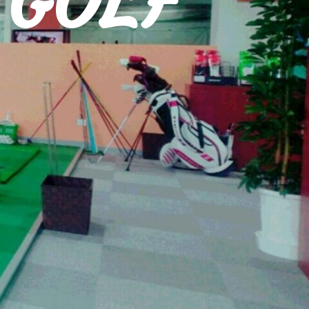
OLF
O