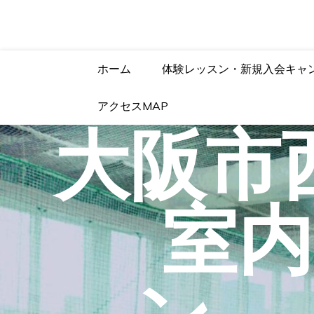
コ
ン
テ
ン
ツ
ホーム
体験レッスン・新規入会キャ
へ
ス
体験レッスン受付中 
アクセスMAP
キ
ッ
大阪
プ
室