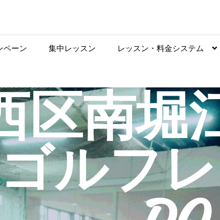
ンペーン
集中レッスン
レッスン・料金システム
大阪市西区南堀江3-11-22アキ開発南堀江ビル8階 0
市西区南
内ゴルフレ