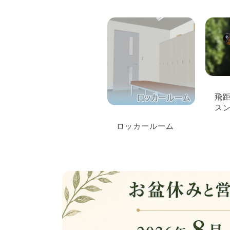
飛
スン
ロッカールーム