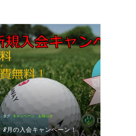
タグ:
キャンペーン お知らせ
タグ:
休講日の
8月の入会キャンペーン！
夏期休暇