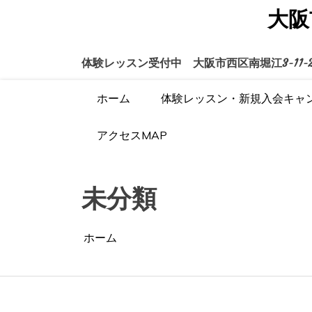
コ
大阪
ン
テ
ン
体験レッスン受付中 大阪市西区南堀江3-11-22
ツ
へ
ス
ホーム
体験レッスン・新規入会キャ
キ
ッ
アクセスMAP
プ
未分類
ホーム