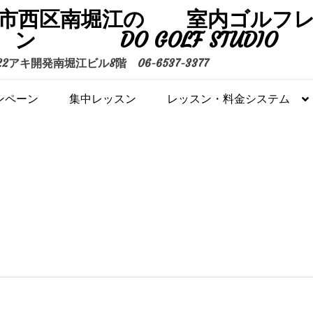
市西区南堀江の 室内ゴルフ
ン DO GOLF STUDIO
アキ開発南堀江ビル8階 06-6537-3377
ンペーン
集中レッスン
レッスン・料金システム